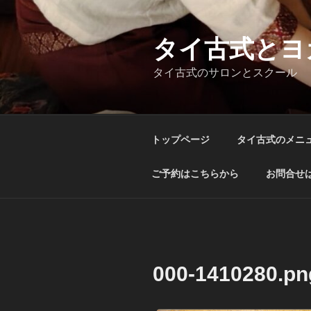
コ
ン
テ
タイ古式とヨ
ン
タイ古式のサロンとスクール
ツ
へ
ス
キ
トップページ
タイ古式のメニ
ッ
プ
ご予約はこちらから
お問合せ
000-1410280.pn