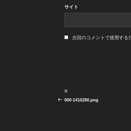
サイト
次回のコメントで使用する
投
前
前
稿
の
000-1410280.png
投
ナ
稿
ビ
ゲ