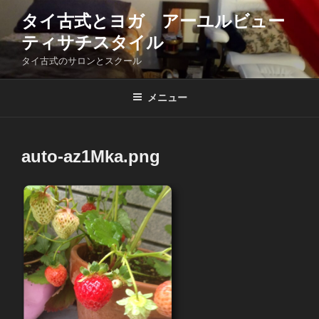
コ
タイ古式とヨガ アーユルビュー
ン
ティサチスタイル
テ
ン
タイ古式のサロンとスクール
ツ
へ
メニュー
ス
キ
ッ
auto-az1Mka.png
プ