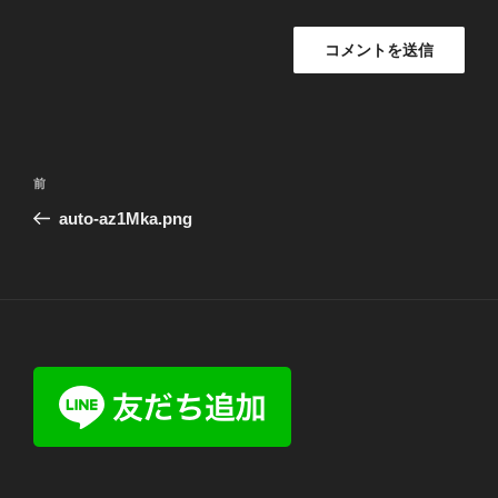
投
前
前
稿
の
auto-az1Mka.png
ナ
投
ビ
稿
ゲ
ー
シ
ョ
ン