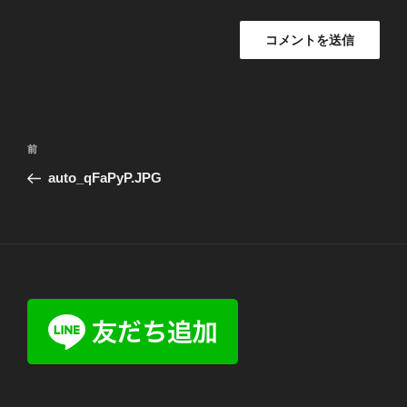
投
前
前
稿
の
auto_qFaPyP.JPG
ナ
投
ビ
稿
ゲ
ー
シ
ョ
ン