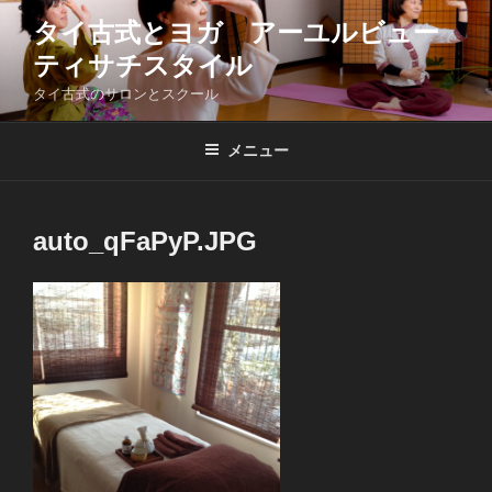
コ
タイ古式とヨガ アーユルビュー
ン
ティサチスタイル
テ
ン
タイ古式のサロンとスクール
ツ
へ
メニュー
ス
キ
ッ
auto_qFaPyP.JPG
プ