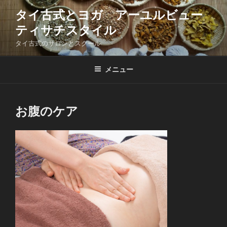
コ
タイ古式とヨガ アーユルビュー
ン
ティサチスタイル
テ
ン
タイ古式のサロンとスクール
ツ
へ
メニュー
ス
キ
ッ
お腹のケア
プ