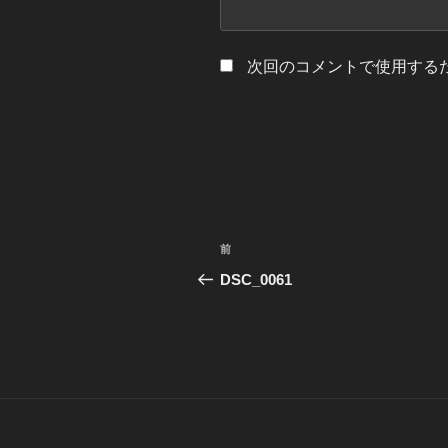
次回のコメントで使用する
投
前
前
稿
の
DSC_0061
投
ナ
稿
ビ
ゲ
ー