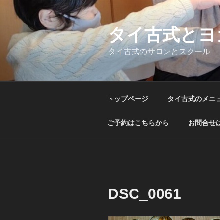
コ
ン
テ
タイ古式とヨ
ン
タイ古式のサロンとスクール
ツ
へ
ス
キ
トップページ
タイ古式のメニ
ッ
プ
ご予約はこちらから
お問合せ
DSC_0061