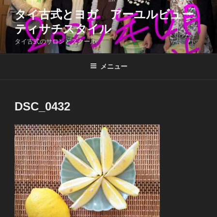
コ
タイ古式とヨガ アーユルビュー
ン
ティサチスタイル
テ
ン
タイ古式のサロンとスクール
ツ
へ
メニュー
ス
キ
ッ
DSC_0432
プ