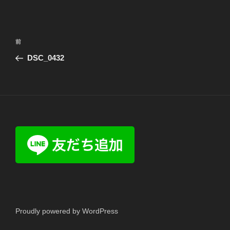
投
前
前
稿
の
DSC_0432
ナ
投
ビ
稿
ゲ
ー
シ
ョ
ン
Proudly powered by WordPress