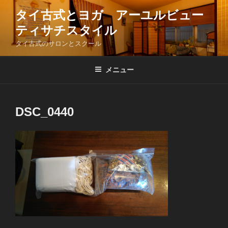
コ
タイ古式とヨガ アーユルビュー
ン
ティサチスタイル
テ
ン
タイ古式のサロンとスクール
ツ
へ
メニュー
ス
キ
ッ
DSC_0440
プ