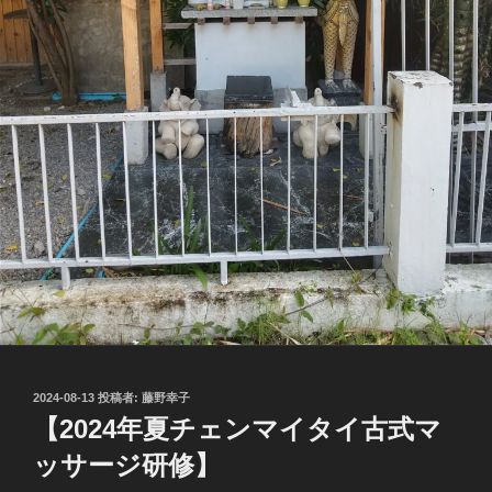
投
2024-08-13
投稿者:
藤野幸子
稿
【2024年夏チェンマイタイ古式マ
日:
ッサージ研修】