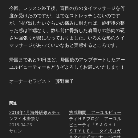
今回、レッスン終了後、盲目の方のタイマッサージを何
度か受けたのですが、はでなストレッチもないのです
が、叫び出したいぐらいの痛みに耐えれば、施術後の整
った感は半端なく、数年前に骨折した肩周りの筋肉の硬
さや強張りが楽になっておりました。いろんな形のタイ
マッサージがあっていいなあと実感するところです。
帰国まであと10日ほど。帰国後のアップデートしたアー
ユルビューティーもどうぞよろしくお願いいたします！
オーナーセラピスト 藤野幸子
関連
2018年4月海外研修＆チェ
熟成期間 – アーユルビュー
ンマイ水掛祭り
ティＨＰブログ – アーユル
2018-04-26
ビューティ『ＳＡＣＨＩ
サロン
ＳＴＹＬＥ』 タイ式ヨガ
＆タイ古式マッサージのサ