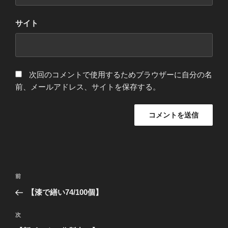
サイト
次回のコメントで使用するためブラウザーに自分の名
前、メールアドレス、サイトを保存する。
投
前
前
稿
の
【漆で繕い74/100個】
ナ
投
ビ
稿
次
次
ゲ
の