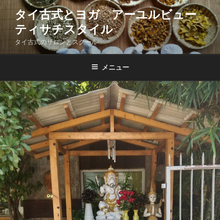
コ
タイ古式とヨガ アーユルビュー
ン
ティサチスタイル
テ
ン
タイ古式のサロンとスクール
ツ
へ
メニュー
ス
キ
ッ
プ