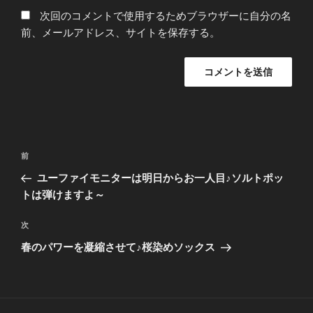
次回のコメントで使用するためブラウザーに自分の名
前、メールアドレス、サイトを保存する。
投
前
前
稿
の
ユーファイモニターは明日からお一人目♪ソルトポッ
ナ
投
トは弾けますよ～
ビ
稿
ゲ
次
次
の
ー
春のパワーを凝縮させて♪桜染めソックス
投
シ
稿
ョ
ン