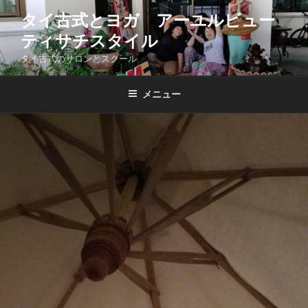
コ
タイ古式とヨガ アーユルビュー
ン
ティサチスタイル
テ
ン
タイ古式のサロンとスクール
ツ
へ
メニュー
ス
キ
ッ
プ