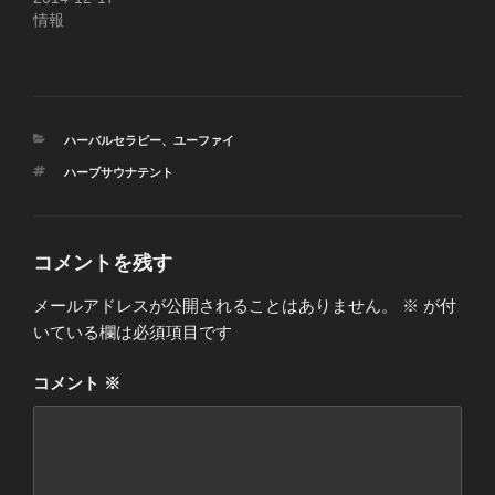
情報
カ
ハーバルセラピー
、
ユーファイ
テ
タ
ハーブサウナテント
ゴ
グ
リ
ー
コメントを残す
メールアドレスが公開されることはありません。
※
が付
いている欄は必須項目です
コメント
※