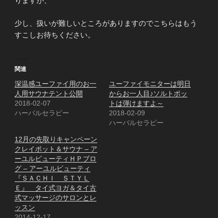
りますが、
少し、扱いが難しいところがありますのでこちらはもう
すこしお待ちください。
関連
深温感ユーファイ用のお一
ユーファイモニターは明日
人用サウナテント公開
からお一人目♪ソルトポッ
2018-02-07
トは弾けますよ～
ハーバルセラピー
2018-02-09
ハーバルセラピー
12月の先取りキャンペーン
クレイポット＆サウナ – ア
ーユルビューティＨＰブロ
グ – アーユルビューティ
『ＳＡＣＨＩ ＳＴＹＬ
Ｅ』 タイ式ヨガ＆タイ古
式マッサージのサロンとレ
ッスン
2014-12-17