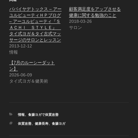
パパイヤデトックス – アー
顧客満足度をアップさせる
ユルビューティＨＰブログ
健康に関する勉強のこと
– アーユルビューティ『Ｓ
2018-03-26
ＡＣＨＩ ＳＴＹＬＥ』
サロン
タイ式ヨガ＆タイ古式マッ
サージのサロンとレッスン
2013-12-12
情報
【7月のルーシーダット
ン】
2026-06-09
タイ式ヨガ＆健美術
カ
情報
、
食腸ヨガで体質改善
テ
タ
体質改善
、
健康長寿
、
食腸ヨガ
ゴ
グ
リ
ー