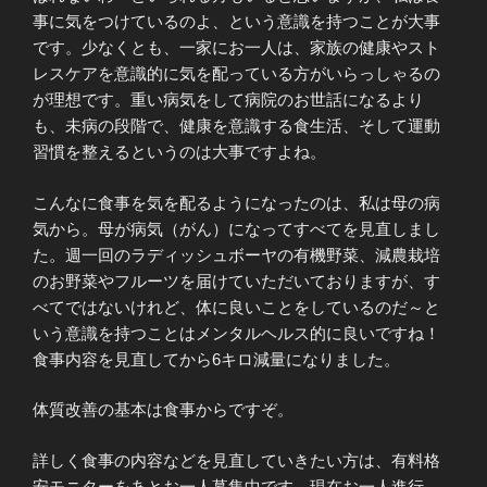
事に気をつけているのよ、という意識を持つことが大事
です。少なくとも、一家にお一人は、家族の健康やスト
レスケアを意識的に気を配っている方がいらっしゃるの
が理想です。重い病気をして病院のお世話になるより
も、未病の段階で、健康を意識する食生活、そして運動
習慣を整えるというのは大事ですよね。
こんなに食事を気を配るようになったのは、私は母の病
気から。母が病気（がん）になってすべてを見直しまし
た。週一回のラディッシュボーヤの有機野菜、減農栽培
のお野菜やフルーツを届けていただいておりますが、す
べてではないけれど、体に良いことをしているのだ～と
いう意識を持つことはメンタルヘルス的に良いですね！
食事内容を見直してから6キロ減量になりました。
体質改善の基本は食事からですぞ。
詳しく食事の内容などを見直していきたい方は、有料格
安モニターをあとお一人募集中です。現在お一人進行