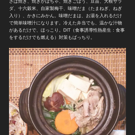
さば焼き、焼きかぼちゃ、焼きごぼう、豆苗、大根サラ
ダ、十六穀米、自家製梅干、味噌だま（たまねぎ、ねぎ
入り）、かきにみかん。味噌だまは、お湯を入れるだけ
で簡単味噌汁になります。冷えた弁当でも、温かな汁物
があるだけで、ほっこり。DIT（食事誘導性熱産生：食事
をするだけでも燃える）対策もばっちり。