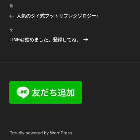
投
前
前
稿
の
人気のタイ式フットリフレクソロジー♪
ナ
投
ビ
稿
次
次
ゲ
の
LINE@始めました。登録してね。
投
ー
稿
シ
ョ
ン
Proudly powered by WordPress