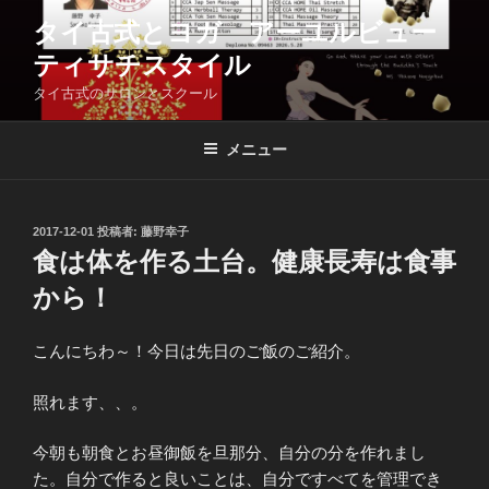
コ
タイ古式とヨガ アーユルビュー
ン
ティサチスタイル
テ
ン
タイ古式のサロンとスクール
ツ
へ
メニュー
ス
キ
ッ
投
2017-12-01
投稿者:
藤野幸子
プ
稿
食は体を作る土台。健康長寿は食事
日:
から！
こんにちわ～！今日は先日のご飯のご紹介。
照れます、、。
今朝も朝食とお昼御飯を旦那分、自分の分を作れまし
た。自分で作ると良いことは、自分ですべてを管理でき