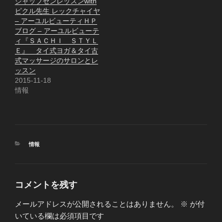
ジャップセンレッスンwith
ピクル先生 レックチャイヤ
– アーユルビューティＨＰ
ブログ – アーユルビューテ
ィ『ＳＡＣＨＩ ＳＴＹＬ
Ｅ』 タイ式ヨガ＆タイ古
式マッサージのサロンとレ
ッスン
2015-11-18
情報
カ
情報
テ
ゴ
リ
ー
コメントを残す
メールアドレスが公開されることはありません。
※
が付
いている欄は必須項目です