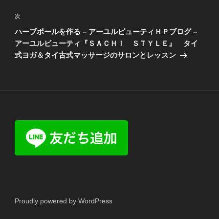
ゲ
次
次
ー
の
シ
ハーブボールを作る – アーユルビューティＨＰブログ –
投
アーユルビューティ『ＳＡＣＨＩ ＳＴＹＬＥ』 タイ
ョ
稿
式ヨガ＆タイ古式マッサージのサロンとレッスン
ン
Proudly powered by WordPress