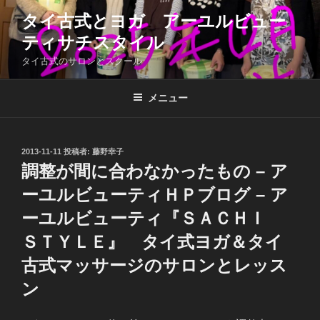
コ
タイ古式とヨガ アーユルビュー
ン
ティサチスタイル
テ
ン
タイ古式のサロンとスクール
ツ
へ
メニュー
ス
キ
ッ
投
2013-11-11
投稿者:
藤野幸子
プ
稿
調整が間に合わなかったもの – ア
日:
ーユルビューティＨＰブログ – ア
ーユルビューティ『ＳＡＣＨＩ
ＳＴＹＬＥ』 タイ式ヨガ＆タイ
古式マッサージのサロンとレッス
ン