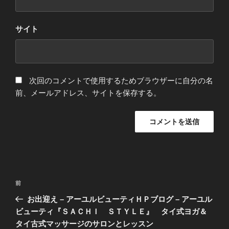
サイト
次回のコメントで使用するためブラウザーに自分の名
前、メールアドレス、サイトを保存する。
投
前
前
稿
の
お出迎え – アーユルビューティＨＰブログ – アーユル
ナ
投
ビューティ『ＳＡＣＨＩ ＳＴＹＬＥ』 タイ式ヨガ＆
ビ
稿
タイ古式マッサージのサロンとレッスン