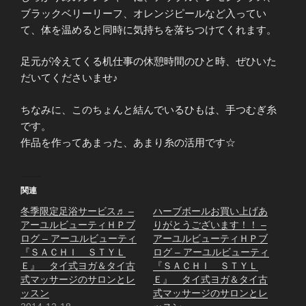
ブラックベリーリーフ、オレンジピールなど入ってい
て、体を温めると同時に気持ちを落ちつけてくれます。
足元が冷えてくる机仕事の休憩時間のひと時、ぜひいた
だいてくださいませ♪
ちなみに、このちょんと結んでいるひもは、手つむぎ糸
です。
作品を作ってあまった、あまり糸の活用です☆
関連
冬季限定足浴サービス♬ –
ハーブボールお買い上げあ
アーユルビューティＨＰブ
りがとうございます！！ –
ログ – アーユルビューティ
アーユルビューティＨＰブ
『ＳＡＣＨＩ ＳＴＹＬ
ログ – アーユルビューティ
Ｅ』 タイ式ヨガ＆タイ古
『ＳＡＣＨＩ ＳＴＹＬ
式マッサージのサロンとレ
Ｅ』 タイ式ヨガ＆タイ古
ッスン
式マッサージのサロンとレ