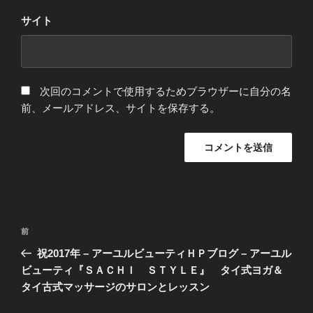
サイト
次回のコメントで使用するためブラウザーに自分の名
前、メールアドレス、サイトを保存する。
投
前
前
稿
の
祝2017年 – アーユルビューティＨＰブログ – アーユル
ナ
投
ビューティ『ＳＡＣＨＩ ＳＴＹＬＥ』 タイ式ヨガ＆
ビ
稿
タイ古式マッサージのサロンとレッスン
ゲ