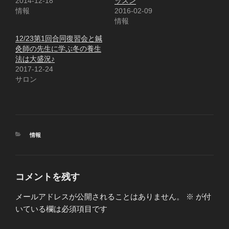
2014-12-18
ッスン
情報
2016-02-09
情報
12/23第1回合同復習会と鍼
灸師の先生に学ぶ冬の養生
法は大盛況♪
2017-12-24
サロン
カ
情報
テ
ゴ
リ
ー
コメントを残す
メールアドレスが公開されることはありません。
※
が付
いている欄は必須項目です