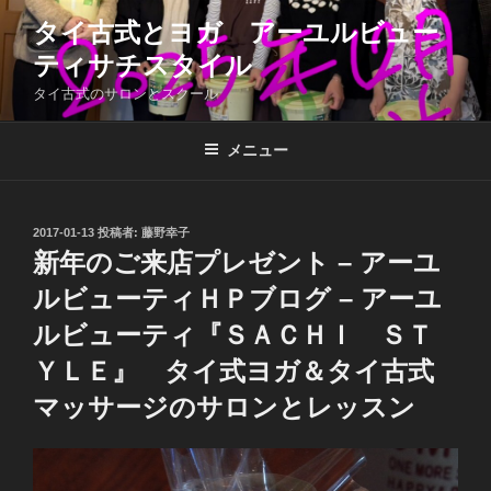
コ
タイ古式とヨガ アーユルビュー
ン
ティサチスタイル
テ
ン
タイ古式のサロンとスクール
ツ
へ
メニュー
ス
キ
ッ
投
2017-01-13
投稿者:
藤野幸子
プ
稿
新年のご来店プレゼント – アーユ
日:
ルビューティＨＰブログ – アーユ
ルビューティ『ＳＡＣＨＩ ＳＴ
ＹＬＥ』 タイ式ヨガ＆タイ古式
マッサージのサロンとレッスン