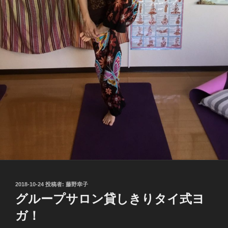
投
2018-10-24
投稿者:
藤野幸子
稿
グループサロン貸しきりタイ式ヨ
日:
ガ！