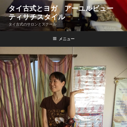
コ
タイ古式とヨガ アーユルビュー
ン
ティサチスタイル
テ
ン
タイ古式のサロンとスクール
ツ
へ
メニュー
ス
キ
ッ
プ