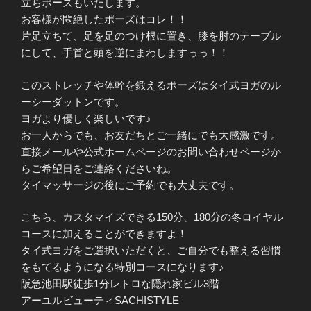
立ちポーズもいたします。
お客様が悶絶したポーズはコレ！！
片足立ちて、足を足のつけ根に置き、膝を肘のテーブル
にして、手首と頭を逆にまわしますっっ！！
このストレッチや体幹を鍛えるポーズはタイ式ヨガのル
ーシーダットンです。
ヨガより優しく楽しいです♪
お一人からでも、お友だちとご一緒にでも大感激です。
直接メールや公式ホームページのお問い合わせページか
らご希望日をご連絡くださいね。
タイマッサージの後にご予約でも大丈夫です。
こちら、カスタマイズできる150分、180分の冬ロイヤル
コースに加えることができますよ！
タイ式ヨガをご選択いただくと、ご自分でも整える習慣
をもてるようになる特別コースになります♪
阪急池田駅徒歩1分レトロな隠れ家ビル3階
アーユルビューティSACHISTYLE