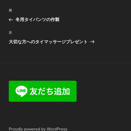
投
前
前
稿
の
冬用タイパンツの作製
ナ
投
ビ
稿
次
次
ゲ
の
大切な方へのタイマッサージプレゼント
投
ー
稿
シ
ョ
ン
Proudly powered by WordPress